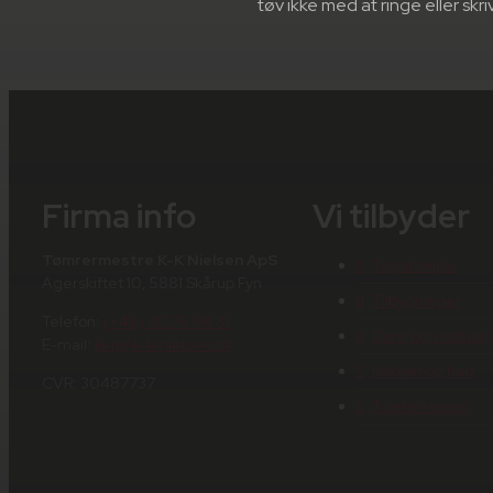
tøv ikke med at ringe eller sk
Firma info
Vi tilbyder
Tømrermestre K-K Nielsen ApS
Tagarbejde
Agerskiftet 10, 5881 Skårup Fyn
Tilbygninger
Telefon:
(+45) 20 76 98 31
Døre og vinduer
E-mail:
ken@k-k-nielsen.dk
Køkken og bad
CVR: 30487737
Træterrasser