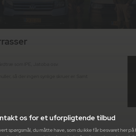
rrasser
 hårdtræ som IPE, Jatoba osv.
ler, så der ingen synlige skruer er. Samt
ntakt os for et uforpligtende tilbud
ethvert spørgsmål, du måtte have, som du ikke får besvaret her p