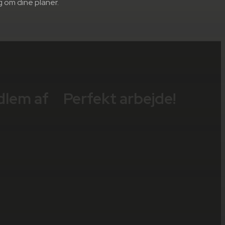
g om dine planer.
dlem af
Perfekt arbejde!