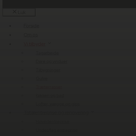
Luk
Forside
Om os
Vi tilbyder
Tagarbejde
Døre og vinduer
Tilbygninger
Gulve
Træterrasser
Køkken og bad
Lofter, vægge og gips
Totalentreprise og renovering
Hovedentreprise
Under/fag entreprise