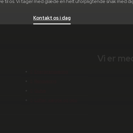
rive til os. Vi tager med glæde en helt uforpligtende snak med di
Kontakt os i dag
Vi er me
Energirenovering
Renovering
Gulve
Lofter, vægge og gips