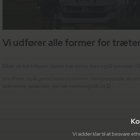
Vi udfører alle former for træte
Både de lidt billigere i bløde træ sorter, men også terrasser i
Vi udfører også gerne luxus moddelen, med proppede skrue hul
svævende gelænder, det ser hammergodt ud 😉
Ko
Vi sidder klar til at besvare 