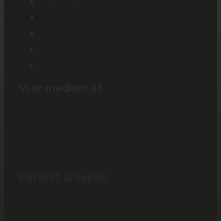
Døre og vinduer
Gulve
Køkken og bad
Lofter, vægge og gips
Træterrasser
Vi er medlem af
Perfekt arbejde!