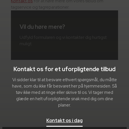
Kontakt os
for at høre mere om vores tilbud om
tagservice og tagreparationer.
Vil du høre mere?
Udfyld formularen og vi kontakter dig hurtigst
muligt.
Kontakt os for et uforpligtende tilbud
Vi sidder klar til at besvare ethvert spørgsmål, du måtte
have, som du ikke får besvaret her på hjemmesiden. Så
tøv ikke med at ringe eller skrive til os. Vi tager med
glæde en helt uforpligtende snak med dig om dine
planer.
Kontakt os i dag