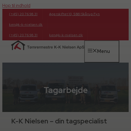
Hop til indhold
(+45) 20 76 98 31
Agerskiftet 10, 5881 Skårup Fyn
ken@k-k-nielsen.dk
(+45) 20 76 98 31
ken@k-k-nielsen.dk
Menu
Tagarbejde
K-K Nielsen – din tagspecialist