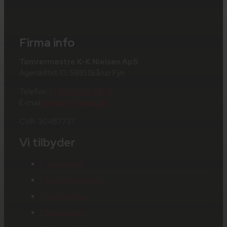
Firma info
Tømrermestre K-K Nielsen ApS
Agerskiftet 10, 5881 Skårup Fyn
Telefon:
(+45) 20 76 98 31
E-mail:
ken@k-k-nielsen.dk
CVR: 30487737
Vi tilbyder
Tagarbejde
Energirenovering
Tilbygninger
Renovering