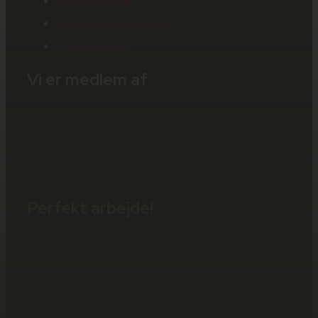
Køkken og bad
Lofter, vægge og gips
Træterrasser
Vi er medlem af
Perfekt arbejde!