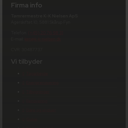
Firma info
Tømrermestre K-K Nielsen ApS
Agerskiftet 10, 5881 Skårup Fyn
Telefon:
(+45) 20 76 98 31
E-mail:
ken@k-k-nielsen.dk
CVR: 30487737
Vi tilbyder
Tagarbejde
Energirenovering
Tilbygninger
Renovering
Døre og vinduer
Gulve