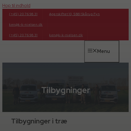
Hop til indhold
(+45) 20 76 98 31
Agerskiftet 10, 5881 Skårup Fyn
ken@k-k-nielsen.dk
(+45) 20 76 98 31
ken@k-k-nielsen.dk
Menu
Tilbygninger
Tilbygninger i træ