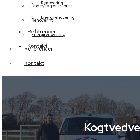
Renovering
Under/fag entreprise
Energirenovering
Renovering
Referencer
Energirenovering
Kontakt
Referencer
Kontakt
Kogtvedve