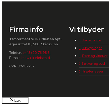
Firma info
Vi tilbyder
Tømrermestre K-K Nielsen ApS
Tagarbejde
Agerskiftet 10, 5881 Skårup Fyn
Tilbygninger
Telefon:
(+45) 20 76 98 31
Døre og vinduer
E-mail:
ken@k-k-nielsen.dk
Køkken og bad
CVR: 30487737
Træterrasser
Luk