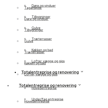
Døre og vinduer
Tagarbejde
Tilbygninger
Døre og vinduer
Gulve
Tilbygninger
Træterrasser
Gulve
Køkken og bad
Træterrasser
Lofter, vægge og gips
Køkken og bad
Totalentreprise og renovering
Lofter, vægge og gips
Totalentreprise og renovering
Hovedentreprise
Under/fag entreprise
Hovedentreprise