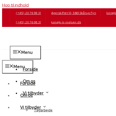
Hop til indhold
(+45) 20 76 98 31
Agerskiftet 10, 5881 Skårup Fyn
ken@k
(+45) 20 76 98 31
ken@k-k-nielsen.dk
Menu
Menu
Forside
Om os
Forside
Vi tilbyder
Om os
Vi tilbyder
Tagarbejde